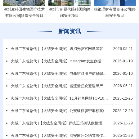
深圳麦科田生物医疗技术
深圳市新视代眼科医院|终
招银理财有限责任公司|终
有限公司|终端安全项目
端安全项目
端安全项目
新闻资讯
火绒广东省总代 | 【火绒安全周报】虚拟光驱官网遭黑客攻击/微软披露网络钓鱼活动
2026-05-11
火绒广东省总代 | 【火绒安全周报】Instagram发生数据泄露事件/教元集团疑遭勒索攻击
2026-01-19
火绒广东省总代 | 【火绒安全周报】电商窃取用户信息骗佣/漠视保密责任酿重大隐患
2026-01-10
火绒广东省总代 | 【火绒安全周报】当流量狂欢遭遇黑产攻击：AI Agent时代业务逻辑攻击与端侧防御范式重构
2026-05-11
火绒广东省总代 | 【火绒安全周报】11月钓鱼网站TOP10公布/网警破获抢票非法销售案
2025-12-25
火绒广东省总代 | 【火绒安全周报】公安破获窃密串标案/涉密电脑违规联网导致泄密
2025-12-25
火绒广东省总代 |【火绒安全周报】罗技正式确认数据泄露/普林斯顿大学数据库遭入侵
2025-11-29
火绒广东省总代 | 【火绒安全周报】网安国际公约签署仪式开幕/瑞典国家电网遭勒索
2025-11-29